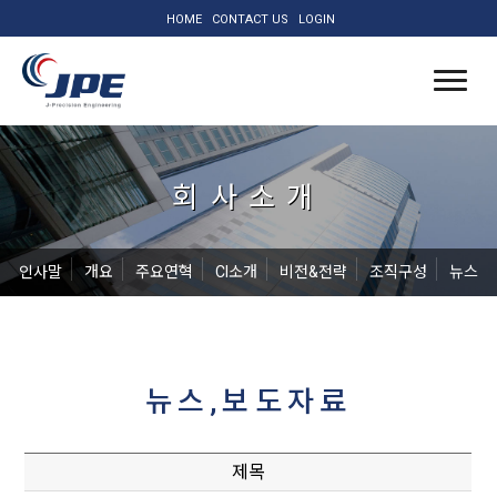
HOME
CONTACT US
LOGIN
회사소개
인사말
개요
주요연혁
CI소개
비전&전략
조직구성
뉴스
뉴스,보도자료
제목