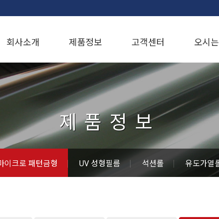
회사소개
제품정보
고객센터
오시는
제품정보
마이크로 패턴금형
UV 성형필름
석션롤
유도가열