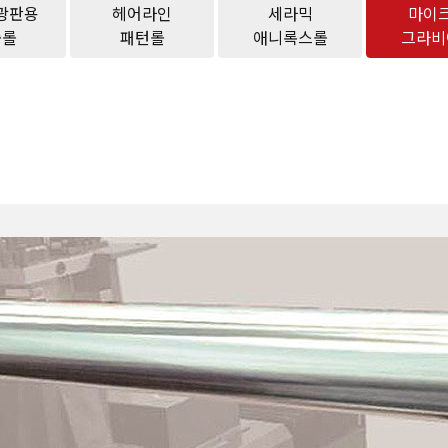
광판용
헤어라인
세라믹
마이
출롤
패턴롤
애니록스롤
그라비