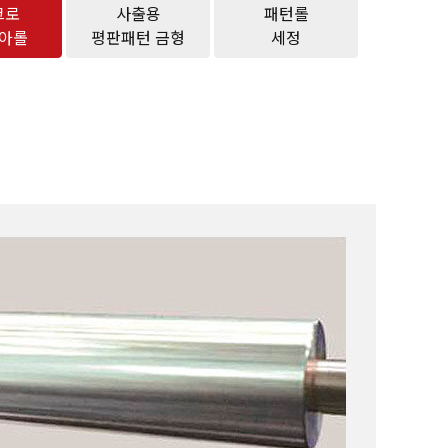
크로
사출용
패턴롤
아롤
평판패턴 금형
세정