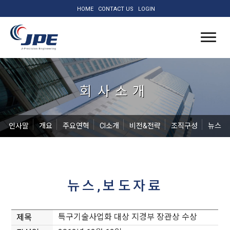
HOME
CONTACT US
LOGIN
회사소개
인사말
개요
주요연혁
CI소개
비전&전략
조직구성
뉴스
뉴스,보도자료
특구기술사업화 대상 지경부 장관상 수상
제목