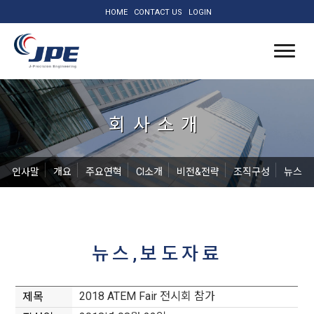
HOME
CONTACT US
LOGIN
회사소개
인사말
개요
주요연혁
CI소개
비전&전략
조직구성
뉴스
뉴스,보도자료
2018 ATEM Fair 전시회 참가
제목